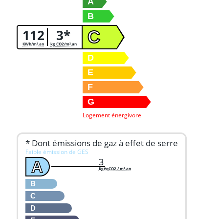
A
B
112
3*
C
KWh/m².an
kg CO2/m².an
D
E
F
G
Logement énergivore
* Dont émissions de gaz à effet de serre
Faible émission de GES
3
A
KgéqCO2 / m².an
B
C
D