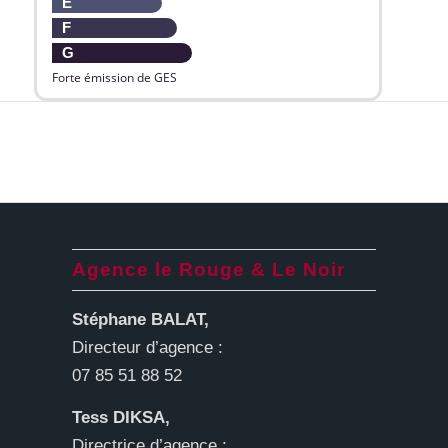
E
F
G
Forte émission de GES
Agence le Rouge & Le Noir
Stéphane BALAT,
Directeur d’agence :
07 85 51 88 52
Tess DIKSA,
Directrice d’agence :