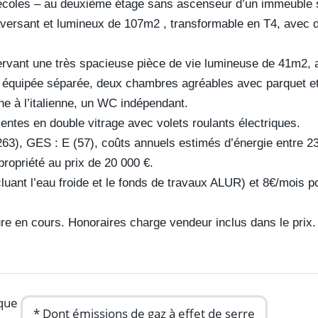
s écoles – au deuxième étage sans ascenseur d’un immeuble
aversant et lumineux de 107m2 , transformable en T4, avec 
rvant une très spacieuse pièce de vie lumineuse de 41m2, 
ne équipée séparée, deux chambres agréables avec parquet e
e à l’italienne, un WC indépendant.
centes en double vitrage avec volets roulants électriques.
263), GES : E (57), coûts annuels estimés d’énergie entre 2
ropriété au prix de 20 000 €.
uant l’eau froide et le fonds de travaux ALUR) et 8€/mois po
.
ure en cours. Honoraires charge vendeur inclus dans le pri
que
* Dont émissions de gaz à effet de serre