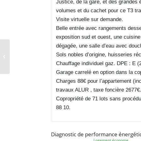
Justice, de la gare, et des grande
volumes et du cachet pour ce T3 tr
Visite virtuelle sur demande.
Belle entrée avec rangements desse
exposition sud et ouest, une cuisi
dégagée, une salle d’eau avec douch
BIVIERS T5 de 139m2
Sols nobles d’origine, huisseries ré
en dernier étage et
Chauffage individuel gaz. DPE : E (
garage double
Garage carrelé en option dans la cop
Charges 88€ pour l’appartement (incl
travaux ALUR , taxe foncière 2677€
Copropriété de 71 lots sans procéd
88 10.
Diagnostic de performance énergéti
Logement économe