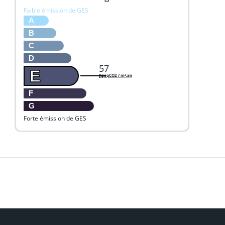
Faible émission de GES
A
B
C
D
57
E
KgéqCO2 / m².an
F
G
Forte émission de GES