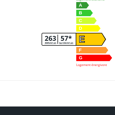
A
B
C
D
263
57*
E
KWh/m².an
kg CO2/m².an
F
G
Logement énergivore