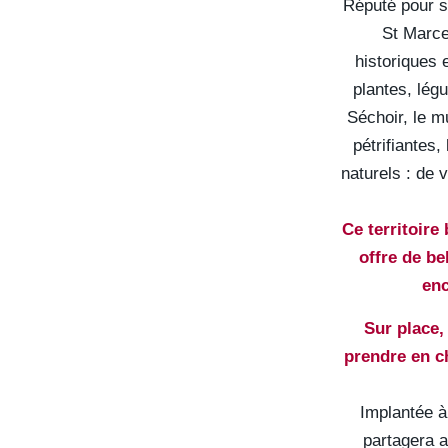
Réputé pour s
St Marce
historiques 
plantes, lég
Séchoir, le m
pétrifiantes
naturels : de 
Ce territoire
offre de be
enc
Sur place,
prendre en ch
Implantée 
partagera 