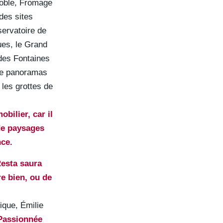
noble, Fromage
des sites
servatoire de
ues, le Grand
 des Fontaines
 de panoramas
 les grottes de
bilier, car il
 de paysages
nce.
Resta saura
re bien, ou de
que, Émilie
Passionnée