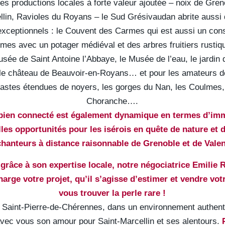
es productions locales à forte valeur ajoutée – noix de Gre
llin, Ravioles du Royans – le Sud Grésivaudan abrite aussi 
exceptionnels : le Couvent des Carmes qui est aussi un con
umes avec un potager médiéval et des arbres fruitiers rustiq
usée de Saint Antoine l’Abbaye, le Musée de l’eau, le jardin
, le château de Beauvoir-en-Royans… et pour les amateurs
vastes étendues de noyers, les gorges du Nan, les Coulmes,
Choranche….
 bien connecté est également dynamique en termes d’immo
lles opportunités pour les isérois en quête de nature et
hanteurs à distance raisonnable de Grenoble et de Vale
 grâce à son expertise locale, notre négociatrice Emilie 
arge votre projet, qu’il s’agisse d’estimer et vendre vot
vous trouver la perle rare !
à Saint-Pierre-de-Chérennes, dans un environnement authenti
avec vous son amour pour Saint-Marcellin et ses alentours.