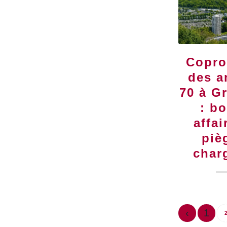
Copro
des a
70 à G
: b
affai
piè
char
‹
1