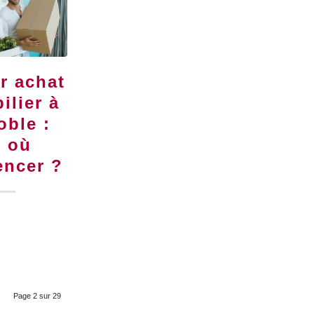
r achat
ilier à
oble :
r où
ncer ?
Page 2 sur 29