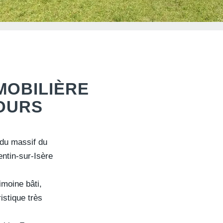
MOBILIÈRE
OURS
du massif du
ntin-sur-Isère
imoine bâti,
ristique très