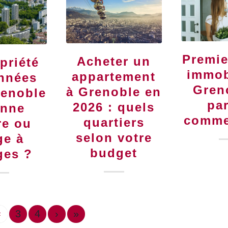
Premie
Acheter un
priété
immob
appartement
nnées
Gren
à Grenoble en
renoble
pa
2026 : quels
onne
comme
quartiers
re ou
selon votre
ge à
budget
ges ?
3
4
›
»
2