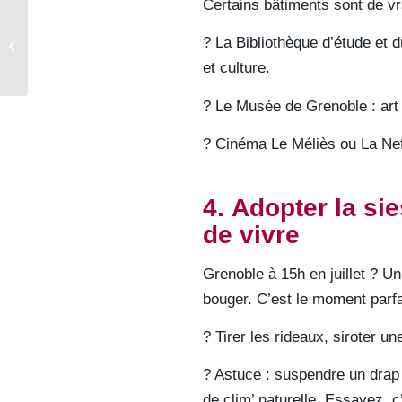
Certains bâtiments sont de vr
Quelles garanties et
assurances choisir pour
? La Bibliothèque d’étude et d
un prêt immobilier en
et culture.
2025 ?
? Le Musée de Grenoble : art 
? Cinéma Le Méliès ou La Nef 
4. Adopter la si
de vivre
Grenoble à 15h en juillet ? Un
bouger. C’est le moment parfa
? Tirer les rideaux, siroter u
? Astuce : suspendre un drap
de clim’ naturelle. Essayez, c