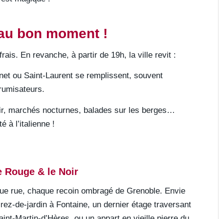
 au bon moment !
rais. En revanche, à partir de 19h, la ville revit :
et ou Saint-Laurent se remplissent, souvent
rumisateurs.
air, marchés nocturnes, balades sur les berges…
é à l’italienne !
e Rouge & le Noir
ue rue, chaque recoin ombragé de Grenoble. Envie
rez-de-jardin à Fontaine, un dernier étage traversant
aint-Martin-d’Hères, ou un appart en vieille pierre du