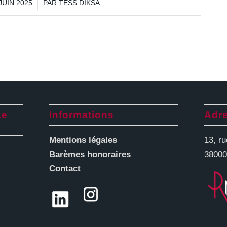
/
JUIN 2025
PAR
TESS DIKSA
Le
Informations
Adr
Mentions légales
13, r
Barèmes honoraires
3800
Contact