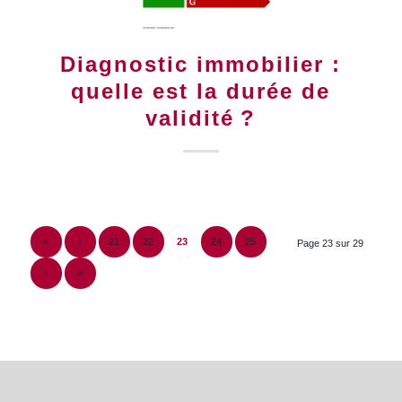
Diagnostic immobilier :
quelle est la durée de
validité ?
«
‹
21
22
23
24
25
Page 23 sur 29
›
»