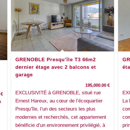
GR
GRENOBLE Presqu’île T3 66m2
ét
dernier étage avec 2 balcons et
garage
195,000.00
€
EX
EXCLUSIVITÉ à GRENOBLE, situé rue
0
€
La 
Ernest Hareux, au cœur de l’écoquartier
a
com
Presqu’île, l’un des secteurs les plus
com
modernes et recherchés, cet appartement
pri
bénéficie d’un environnement privilégié, à