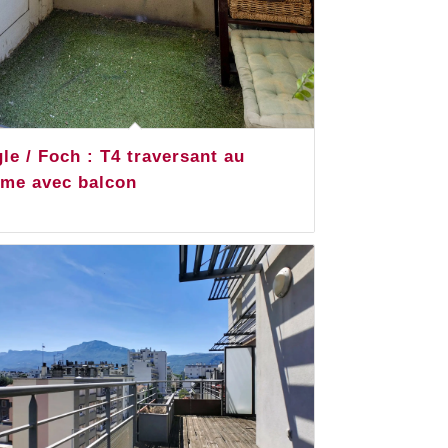
le / Foch : T4 traversant au
lme avec balcon
200,000.00
€
lusivité – secteur Aigle / Foch, au 4ème
ge d’un immeuble ravalé avec
enseur donnant sur le square Charles
hels – proche toutes commodités
ams C et E, commerces, transports et
les), …