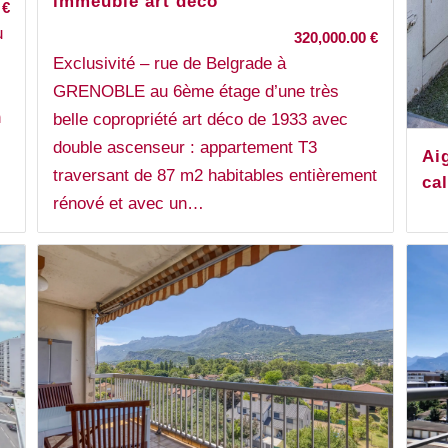
immeuble art déco
0
€
u
320,000.00
€
Exclusivité – rue de Belgrade à
GRENOBLE au 6ème étage d’une très
n
belle copropriété art déco de 1933 avec
double ascenseur : appartement T3
Aig
traversant de 87 m2 habitables entièrement
ca
rénové et avec un…
Exc
éta
asc
Mic
(tr
éco