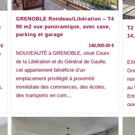
GRENOBLE Rondeau/Libération – T4
90 m2 vue panoramique, avec cave,
s
T2
parking et garage
14
140,000.00
€
0
€
NOUVEAUTÉ à GRENOBLE, situé Cours
n
de la Libération et du Général de Gaulle,
EXC
cet appartement bénéficie d’un
Gre
emplacement privilégié à proximité
nor
immédiate des commerces, des écoles,
s,
au 
des transports en com…
Ent
ou