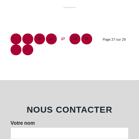
«
‹
25
26
27
28
29
Page 27 sur 29
›
»
NOUS CONTACTER
Votre nom