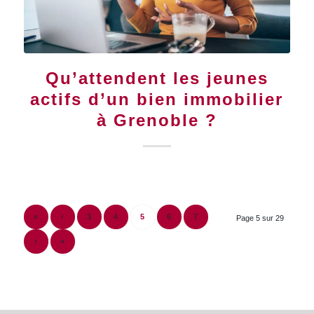
Qu’attendent les jeunes
actifs d’un bien immobilier
à Grenoble ?
«
‹
3
4
5
6
7
Page 5 sur 29
›
»