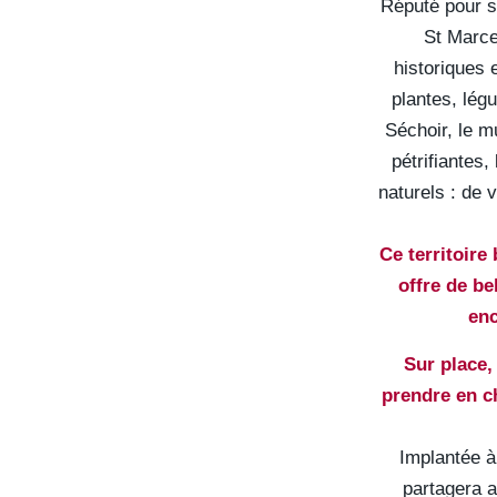
Réputé pour s
St Marce
historiques 
plantes, lég
Séchoir, le m
pétrifiantes
naturels : de 
Ce territoire
offre de be
enc
Sur place,
prendre en ch
Implantée 
partagera 