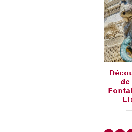
Décou
de
Fonta
Li