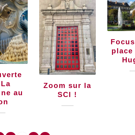
Focus
place
Hu
verte
 La
Zoom sur la
ine au
SCI !
on