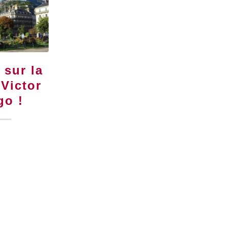
 sur la
 Victor
go !