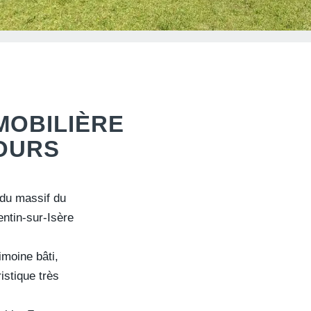
MOBILIÈRE
OURS
du massif du
ntin-sur-Isère
imoine bâti,
ristique très