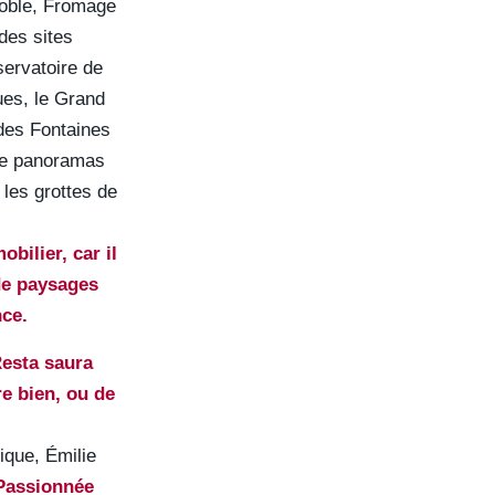
noble, Fromage
des sites
servatoire de
ues, le Grand
 des Fontaines
 de panoramas
 les grottes de
bilier, car il
 de paysages
nce.
Resta saura
re bien, ou de
que, Émilie
Passionnée