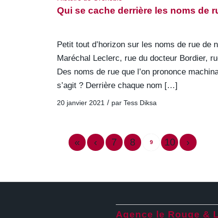
Qui se cache derrière les noms de 
Petit tout d’horizon sur les noms de rue de
Maréchal Leclerc, rue du docteur Bordier, r
Des noms de rue que l’on prononce machinal
s’agit ? Derrière chaque nom […]
/
20 janvier 2021
par
Tess Diksa
«
‹
7
8
10
›
9
Agence le Rouge & 